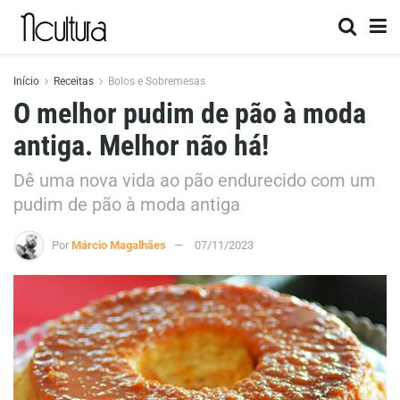
Início
Receitas
Bolos e Sobremesas
O melhor pudim de pão à moda
antiga. Melhor não há!
Dê uma nova vida ao pão endurecido com um
pudim de pão à moda antiga
Por
Márcio Magalhães
07/11/2023