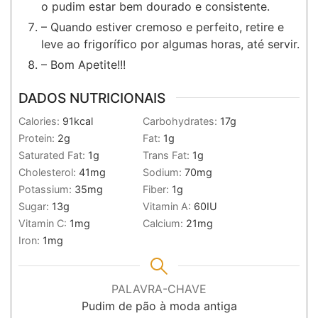
o pudim estar bem dourado e consistente.
– Quando estiver cremoso e perfeito, retire e
leve ao frigorífico por algumas horas, até servir.
– Bom Apetite!!!
DADOS NUTRICIONAIS
Calories:
91
kcal
Carbohydrates:
17
g
Protein:
2
g
Fat:
1
g
Saturated Fat:
1
g
Trans Fat:
1
g
Cholesterol:
41
mg
Sodium:
70
mg
Potassium:
35
mg
Fiber:
1
g
Sugar:
13
g
Vitamin A:
60
IU
Vitamin C:
1
mg
Calcium:
21
mg
Iron:
1
mg
PALAVRA-CHAVE
Pudim de pão à moda antiga