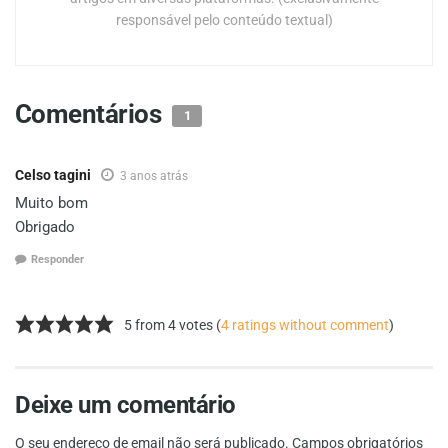
responsável pelo conteúdo textual)
Comentários
1
Celso tagini
3 anos atrás
Muito bom
Obrigado
Responder
5 from 4 votes (
4 ratings without comment
)
Deixe um comentário
O seu endereço de email não será publicado.
Campos obrigatórios