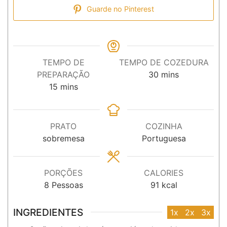
Guarde no Pinterest
TEMPO DE
TEMPO DE COZEDURA
minutos
PREPARAÇÃO
30
mins
minutos
15
mins
PRATO
COZINHA
sobremesa
Portuguesa
PORÇÕES
CALORIES
8
Pessoas
91
kcal
INGREDIENTES
1x
2x
3x