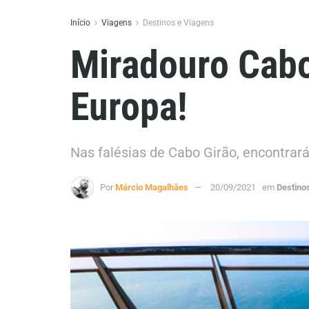
Início
Viagens
Destinos e Viagens
Miradouro Cabo
Europa!
Nas falésias de Cabo Girão, encontrar
Por
Márcio Magalhães
20/09/2021
em
Destino