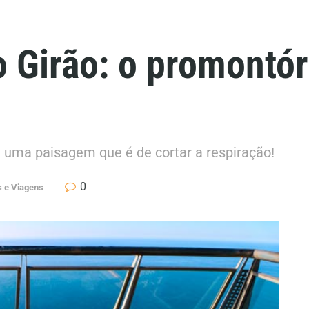
 Girão: o promontóri
á uma paisagem que é de cortar a respiração!
0
s e Viagens