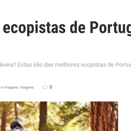
 ecopistas de Portug
dáveis? Estas são das melhores ecopistas de Portug
0
s e Viagens
,
Viagens