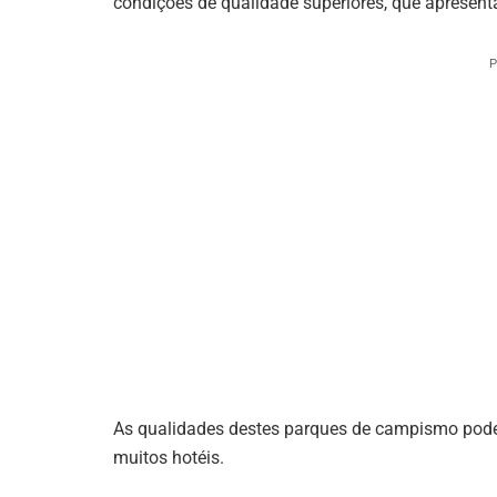
condições de qualidade superiores, que apresen
P
As qualidades destes parques de campismo pode
muitos hotéis.