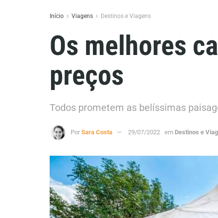
Início
Viagens
Destinos e Viagens
Os melhores ca
preços
Todos prometem as belíssimas paisage
Por
Sara Costa
29/07/2022
em
Destinos e Via