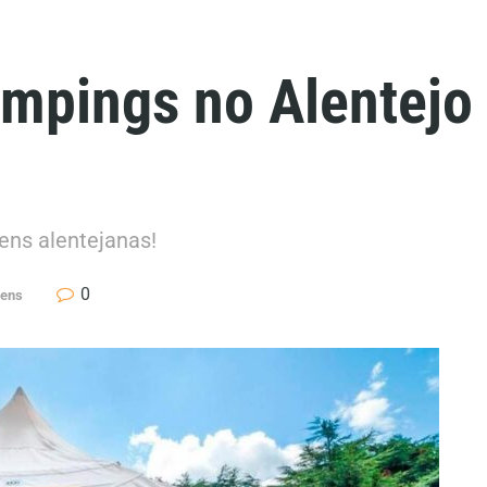
mpings no Alentejo
ns alentejanas!
0
gens