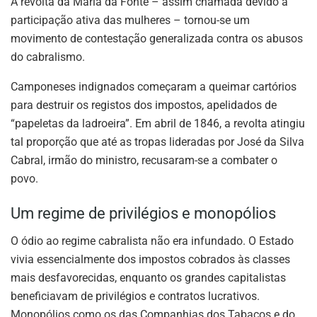
A revolta da Maria da Fonte – assim chamada devido à
participação ativa das mulheres – tornou-se um
movimento de contestação generalizada contra os abusos
do cabralismo.
Camponeses indignados começaram a queimar cartórios
para destruir os registos dos impostos, apelidados de
“papeletas da ladroeira”. Em abril de 1846, a revolta atingiu
tal proporção que até as tropas lideradas por José da Silva
Cabral, irmão do ministro, recusaram-se a combater o
povo.
Um regime de privilégios e monopólios
O ódio ao regime cabralista não era infundado. O Estado
vivia essencialmente dos impostos cobrados às classes
mais desfavorecidas, enquanto os grandes capitalistas
beneficiavam de privilégios e contratos lucrativos.
Monopólios como os das Companhias dos Tabacos e do