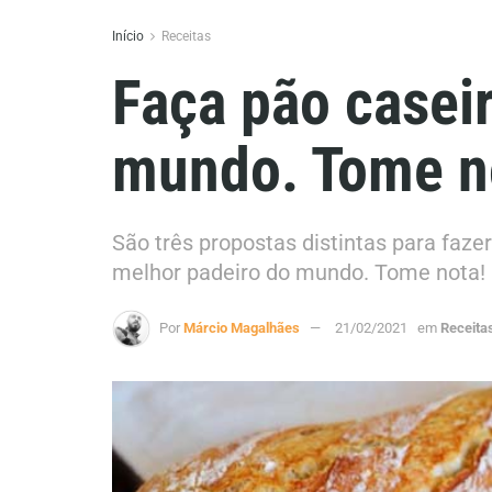
Início
Receitas
Faça pão casei
mundo. Tome n
São três propostas distintas para faze
melhor padeiro do mundo. Tome nota!
Por
Márcio Magalhães
21/02/2021
em
Receita