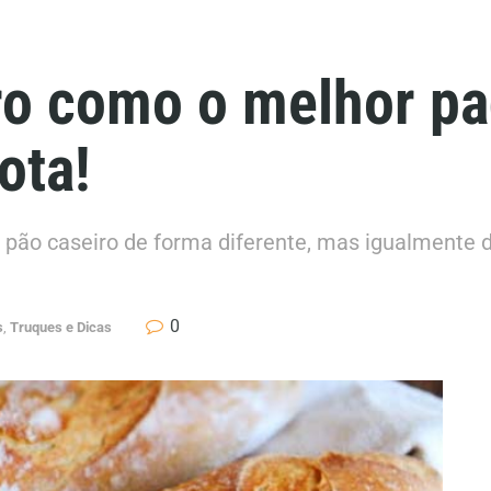
ro como o melhor pa
ota!
r pão caseiro de forma diferente, mas igualmente 
0
s
,
Truques e Dicas