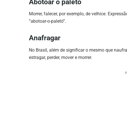
Abotoar o paletó
Morrer, falecer, por exemplo, de velhice. Express
“abotoar-o-paletó”.
Anafragar
No Brasil, além de significar o mesmo que naufra
estragar, perder, mover e morrer.
P