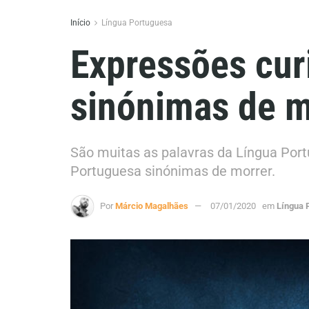
Início
Língua Portuguesa
Expressões cur
sinónimas de m
São muitas as palavras da Língua Port
Portuguesa sinónimas de morrer.
Por
Márcio Magalhães
07/01/2020
em
Língua 