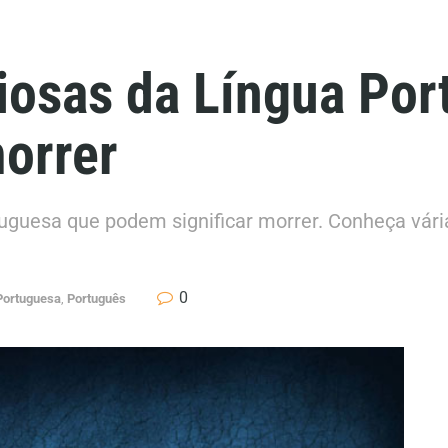
iosas da Língua Po
orrer
uguesa que podem significar morrer. Conheça vári
0
Portuguesa
,
Português