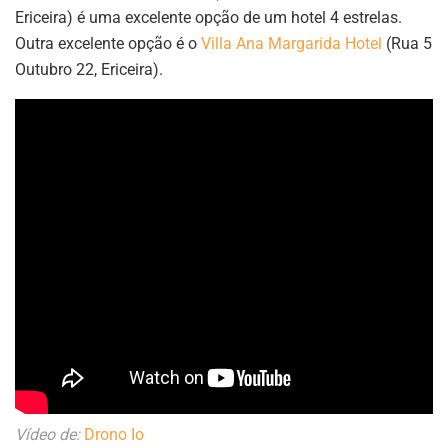
Ericeira) é uma excelente opção de um hotel 4 estrelas.
Outra excelente opção é o
Villa Ana Margarida Hotel
(Rua 5
Outubro 22, Ericeira).
Vídeo de:
Drono Io