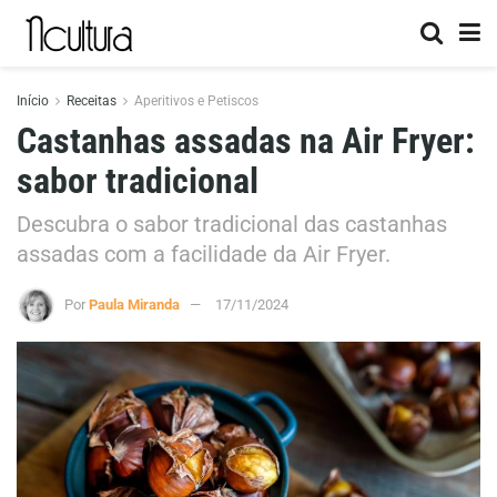
Início
Receitas
Aperitivos e Petiscos
Castanhas assadas na Air Fryer:
sabor tradicional
Descubra o sabor tradicional das castanhas
assadas com a facilidade da Air Fryer.
Por
Paula Miranda
17/11/2024