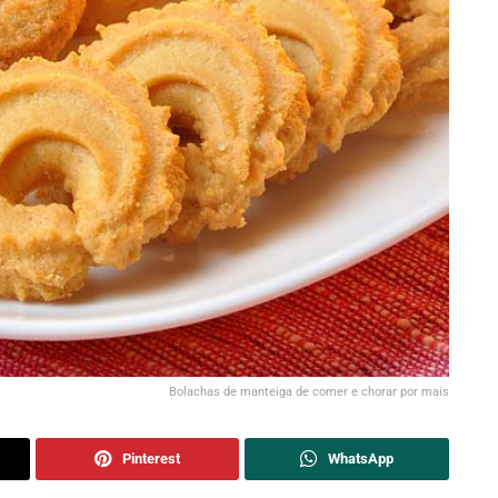
Bolachas de manteiga de comer e chorar por mais
Pinterest
WhatsApp