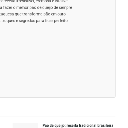
eceita irresistível, cremosa e infalível
ara fazer o melhor pão de queijo de sempre
ortuguesa que transforma pão em ouro
 truques e segredos para ficar perfeito
s
Pão de queijo: receita tradicional brasileira