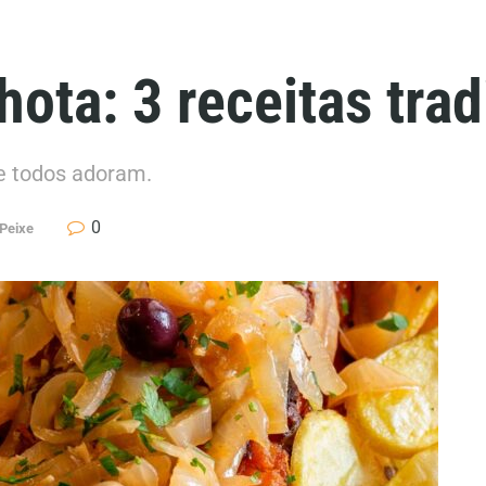
ota: 3 receitas trad
e todos adoram.
0
 Peixe