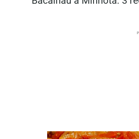
Bacalhau à Minhota: 3 re
P