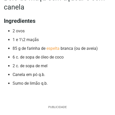
canela
Ingredientes
2 ovos
1 e 1\2 maçãs
85 g de farinha de
espelta
branca (ou de aveia)
6 c. de sopa de óleo de coco
2 c. de sopa de mel
Canela em pó q.b.
Sumo de limão q.b.
PUBLICIDADE