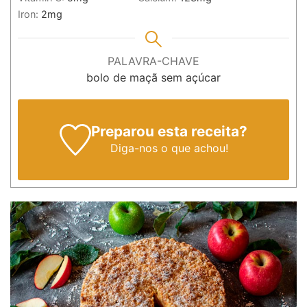
Iron:
2
mg
PALAVRA-CHAVE
bolo de maçã sem açúcar
Preparou esta receita?
Diga-nos
o que achou!