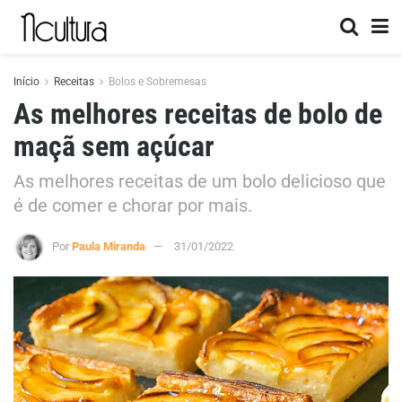
Início
Receitas
Bolos e Sobremesas
As melhores receitas de bolo de
maçã sem açúcar
As melhores receitas de um bolo delicioso que
é de comer e chorar por mais.
Por
Paula Miranda
31/01/2022