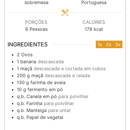
sobremesa
Portuguesa
PORÇÕES
CALORIES
6
Pessoas
178
kcal
INGREDIENTES
1x
2x
3x
2
Ovos
1
banana
descascada
1
maçã
descascada e cortada em cubos
200
g
maçã
descascada e ralada
130
g
farinha de aveia
10
g
fermento em pó
q.b.
Canela em pó
para polvilhar
q.b.
Farinha
para polvilhar
q.b.
Manteiga
para untar
q.b.
Papel de vegetal