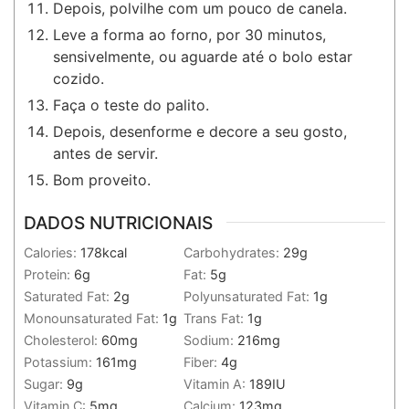
Depois, polvilhe com um pouco de canela.
Leve a forma ao forno, por 30 minutos,
sensivelmente, ou aguarde até o bolo estar
cozido.
Faça o teste do palito.
Depois, desenforme e decore a seu gosto,
antes de servir.
Bom proveito.
DADOS NUTRICIONAIS
Calories:
178
kcal
Carbohydrates:
29
g
Protein:
6
g
Fat:
5
g
Saturated Fat:
2
g
Polyunsaturated Fat:
1
g
Monounsaturated Fat:
1
g
Trans Fat:
1
g
Cholesterol:
60
mg
Sodium:
216
mg
Potassium:
161
mg
Fiber:
4
g
Sugar:
9
g
Vitamin A:
189
IU
Vitamin C:
5
mg
Calcium:
123
mg