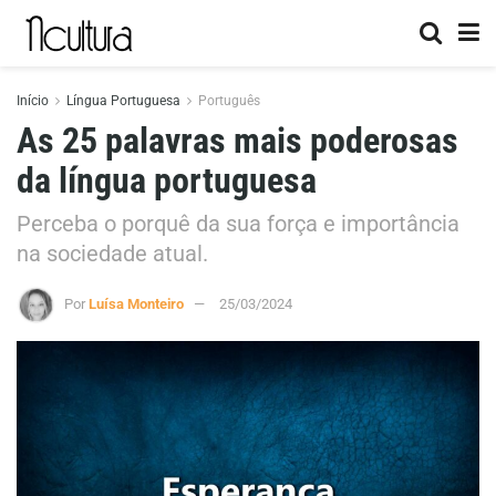
Início
Língua Portuguesa
Português
As 25 palavras mais poderosas
da língua portuguesa
Perceba o porquê da sua força e importância
na sociedade atual.
Por
Luísa Monteiro
25/03/2024