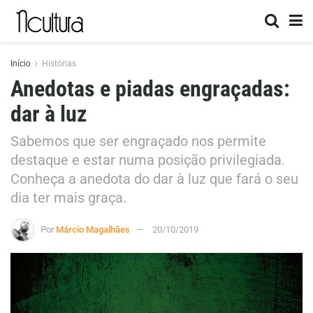
Início
Histórias
Anedotas e piadas engraçadas:
dar à luz
Sabemos que ser engraçado nos permite
destaque e estar numa posição privilegiada.
Conheça a anedota do dar à luz que fará o seu
dia ter mais graça.
Por
Márcio Magalhães
20/10/2019