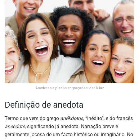
Anedotas e piadas engraçadas: dar à luz
Definição de anedota
Termo que vem do grego
anékdotos
, “inédito”, e do francês
anecdote
, significando já anedota. Narração breve e
geralmente jocosa de um facto histórico ou imaginário. No