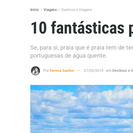
Início
Viagens
Destinos e Viagens
10 fantásticas
Se, para si, praia que é praia tem de t
portuguesas de água quente.
Por
Teresa Santos
27/05/2019
em
Destinos e 