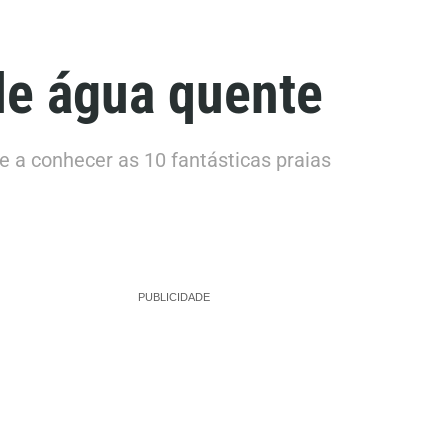
de água quente
ue a conhecer as 10 fantásticas praias
PUBLICIDADE