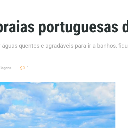
 praias portuguesas 
er águas quentes e agradáveis para ir a banhos, fiq
1
Viagens