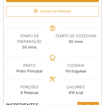
Guarde no Pinterest
TEMPO DE
TEMPO DE COZEDURA
minutos
PREPARAÇÃO
50
mins
minutos
50
mins
PRATO
COZINHA
Prato Principal
Portuguesa
PORÇÕES
CALORIES
4
Pessoas
416
kcal
INGREDIENTES
1x
2x
3x