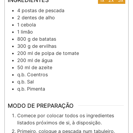
4
postas
de pescada
2
dentes
de alho
1
cebola
1
limão
800
g
de batatas
300
g
de ervilhas
200
ml
de polpa de tomate
200
ml
de água
50
ml
de azeite
q.b.
Coentros
q.b.
Sal
q.b.
Pimenta
MODO DE PREPARAÇÃO
Comece por colocar todos os ingredientes
listados próximos de si, à disposição.
Primeiro, coloque a pescada num tabuleiro.