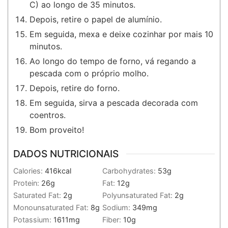
C) ao longo de 35 minutos.
Depois, retire o papel de alumínio.
Em seguida, mexa e deixe cozinhar por mais 10
minutos.
Ao longo do tempo de forno, vá regando a
pescada com o próprio molho.
Depois, retire do forno.
Em seguida, sirva a pescada decorada com
coentros.
Bom proveito!
DADOS NUTRICIONAIS
Calories:
416
kcal
Carbohydrates:
53
g
Protein:
26
g
Fat:
12
g
Saturated Fat:
2
g
Polyunsaturated Fat:
2
g
Monounsaturated Fat:
8
g
Sodium:
349
mg
Potassium:
1611
mg
Fiber:
10
g