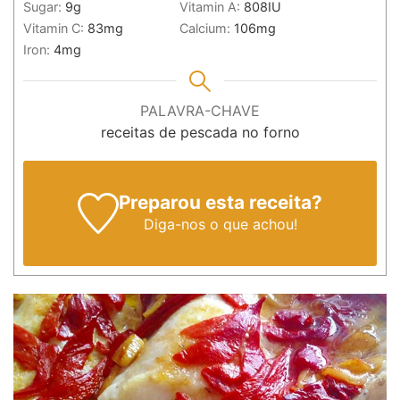
Sugar:
9
g
Vitamin A:
808
IU
Vitamin C:
83
mg
Calcium:
106
mg
Iron:
4
mg
PALAVRA-CHAVE
receitas de pescada no forno
Preparou esta receita?
Diga-nos
o que achou!