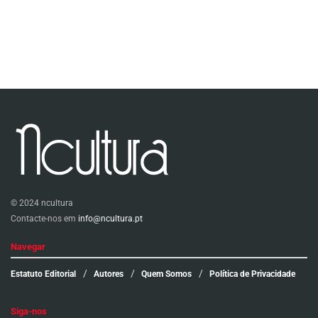
© 2024 ncultura
Contacte-nos em
info@ncultura.pt
Navegar
Estatuto Editorial
Autores
Quem Somos
Política de Privacidade
Siga-nos