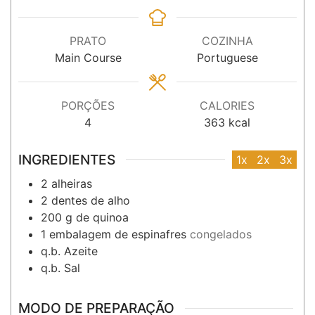
PRATO
COZINHA
Main Course
Portuguese
PORÇÕES
CALORIES
4
363
kcal
INGREDIENTES
1x
2x
3x
2
alheiras
2
dentes
de alho
200
g
de quinoa
1
embalagem
de espinafres
congelados
q.b.
Azeite
q.b.
Sal
MODO DE PREPARAÇÃO