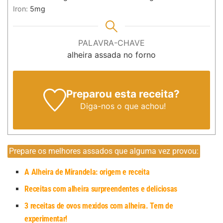
Iron:
5
mg
PALAVRA-CHAVE
alheira assada no forno
Preparou esta receita?
Diga-nos
o que achou!
Prepare os melhores assados que alguma vez provou:
A Alheira de Mirandela: origem e receita
Receitas com alheira surpreendentes e deliciosas
3 receitas de ovos mexidos com alheira. Tem de
experimentar!