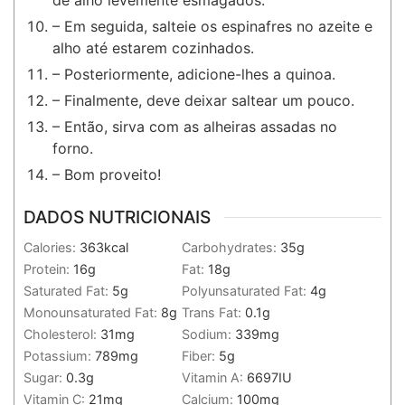
de alho levemente esmagados.
– Em seguida, salteie os espinafres no azeite e
alho até estarem cozinhados.
– Posteriormente, adicione-lhes a quinoa.
– Finalmente, deve deixar saltear um pouco.
– Então, sirva com as alheiras assadas no
forno.
– Bom proveito!
DADOS NUTRICIONAIS
Calories:
363
kcal
Carbohydrates:
35
g
Protein:
16
g
Fat:
18
g
Saturated Fat:
5
g
Polyunsaturated Fat:
4
g
Monounsaturated Fat:
8
g
Trans Fat:
0.1
g
Cholesterol:
31
mg
Sodium:
339
mg
Potassium:
789
mg
Fiber:
5
g
Sugar:
0.3
g
Vitamin A:
6697
IU
Vitamin C:
21
mg
Calcium:
100
mg