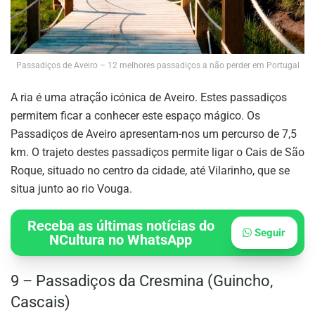
Passadiços de Aveiro – 12 melhores passadiços a não perder em Portugal
A ria é uma atração icónica de Aveiro. Estes passadiços
permitem ficar a conhecer este espaço mágico. Os
Passadiços de Aveiro apresentam-nos um percurso de 7,5
km. O trajeto destes passadiços permite ligar o Cais de São
Roque, situado no centro da cidade, até Vilarinho, que se
situa junto ao rio Vouga.
Receba as últimas notícias do
Seguir
NCultura no WhatsApp
9 – Passadiços da Cresmina (Guincho,
Cascais)