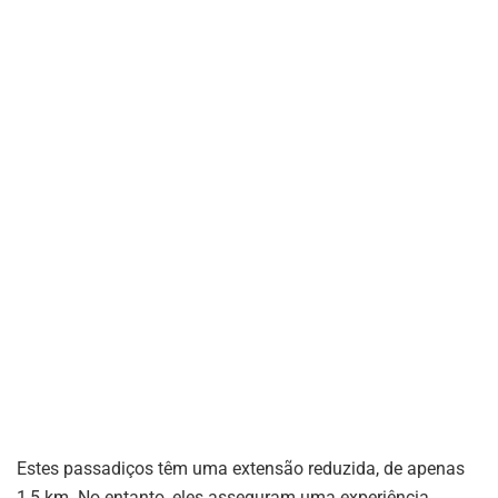
Estes passadiços têm uma extensão reduzida, de apenas
1,5 km. No entanto, eles asseguram uma experiência