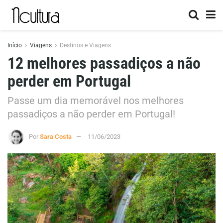
Início
Viagens
Destinos e Viagens
12 melhores passadiços a não
perder em Portugal
Passe um dia memorável nos melhores
passadiços a não perder em Portugal!
Por
Sara Costa
11/06/2023