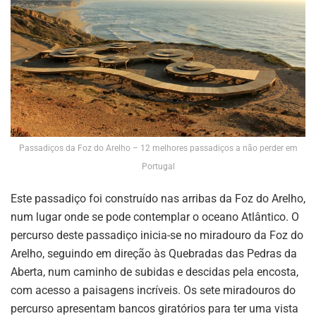
Passadiços da Foz do Arelho – 12 melhores passadiços a não perder em
Portugal
Este passadiço foi construído nas arribas da Foz do Arelho,
num lugar onde se pode contemplar o oceano Atlântico. O
percurso deste passadiço inicia-se no miradouro da Foz do
Arelho, seguindo em direção às Quebradas das Pedras da
Aberta, num caminho de subidas e descidas pela encosta,
com acesso a paisagens incríveis. Os sete miradouros do
percurso apresentam bancos giratórios para ter uma vista