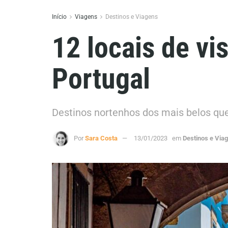
Início
Viagens
Destinos e Viagens
12 locais de vi
Portugal
Destinos nortenhos dos mais belos que
Por
Sara Costa
13/01/2023
em
Destinos e Via