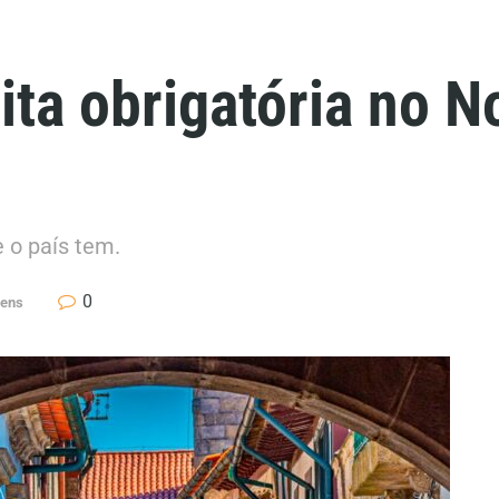
sita obrigatória no N
 o país tem.
0
gens