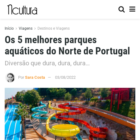
Início
Viagens
Destinos e Viagens
Os 5 melhores parques
aquáticos do Norte de Portugal
Diversão que dura, dura, dura…
Por
Sara Costa
03/08/2022