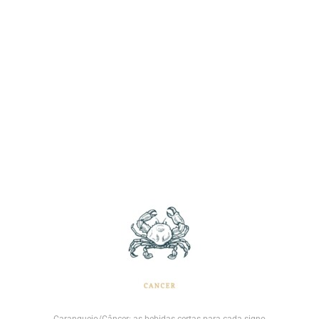
Caranguejo/Câncer: as bebidas certas para cada signo