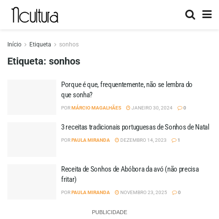
Início
Etiqueta
sonhos
Etiqueta:
sonhos
Porque é que, frequentemente, não se lembra do
que sonha?
POR
MÁRCIO MAGALHÃES
JANEIRO 30, 2024
0
3 receitas tradicionais portuguesas de Sonhos de Natal
POR
PAULA MIRANDA
DEZEMBRO 14, 2023
1
Receita de Sonhos de Abóbora da avó (não precisa
fritar)
POR
PAULA MIRANDA
NOVEMBRO 23, 2025
0
PUBLICIDADE