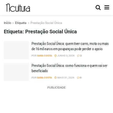
Início
Etiqueta
Prestação Social Única
Etiqueta:
Prestação Social Única
Prestação Social Única: quem tiver carro, mota ou mais
de 16 mil euros em poupanças pode perder o apoio
POR
SARA COSTA
JUNHO 3, 2026
2
Prestação Social Única: como funciona e quem vai ser
beneficiado
POR
SARA COSTA
MAIO 31, 2026
0
PUBLICIDADE