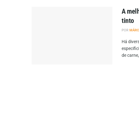
A melh
tinto
POR
MÁRC
Há diver
especifi
de carne, 