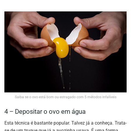
Saiba se o ovo está bom ou estragado com 5 métodos infalíveis
4 – Depositar o ovo em água
Esta técnica é bastante popular. Talvez já a conheça. Trata-
se de um truque que já a avozinha usava. É uma forma