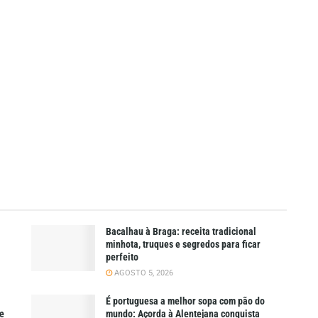
Bacalhau à Braga: receita tradicional
minhota, truques e segredos para ficar
perfeito
AGOSTO 5, 2026
É portuguesa a melhor sopa com pão do
ue
mundo: Açorda à Alentejana conquista