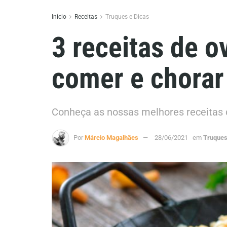
Início
Receitas
Truques e Dicas
3 receitas de 
comer e chorar
Conheça as nossas melhores receitas
Por
Márcio Magalhães
28/06/2021
em
Truques