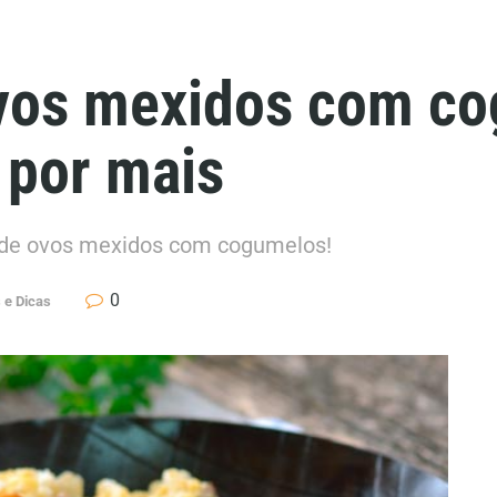
ovos mexidos com c
 por mais
 de ovos mexidos com cogumelos!
0
 e Dicas