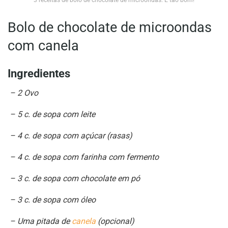
3 receitas de bolo de chocolate de microondas. É tão bom!
Bolo de chocolate de microondas
com canela
Ingredientes
– 2 Ovo
– 5 c. de sopa com leite
– 4 c. de sopa com açúcar (rasas)
– 4 c. de sopa com farinha com fermento
– 3 c. de sopa com chocolate em pó
– 3 c. de sopa com óleo
– Uma pitada de
canela
(opcional)