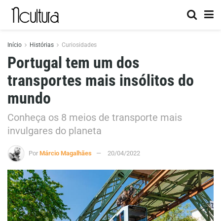
Início
Histórias
Curiosidades
Portugal tem um dos
transportes mais insólitos do
mundo
Conheça os 8 meios de transporte mais
invulgares do planeta
Por
Márcio Magalhães
20/04/2022