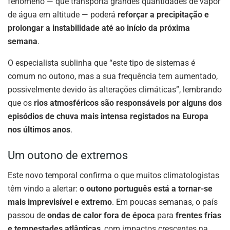
fenómeno — que transporta grandes quantidades de vapor
de água em altitude — poderá
reforçar a precipitação e
prolongar a instabilidade até ao início da próxima
semana
.
O especialista sublinha que “este tipo de sistemas é
comum no outono, mas a sua frequência tem aumentado,
possivelmente devido às alterações climáticas”, lembrando
que os
rios atmosféricos são responsáveis por alguns dos
episódios de chuva mais intensa registados na Europa
nos últimos anos
.
Um outono de extremos
Este novo temporal confirma o que muitos climatologistas
têm vindo a alertar:
o outono português está a tornar-se
mais imprevisível e extremo
. Em poucas semanas, o país
passou de
ondas de calor fora de época
para
frentes frias
e tempestades atlânticas
, com impactos crescentes na