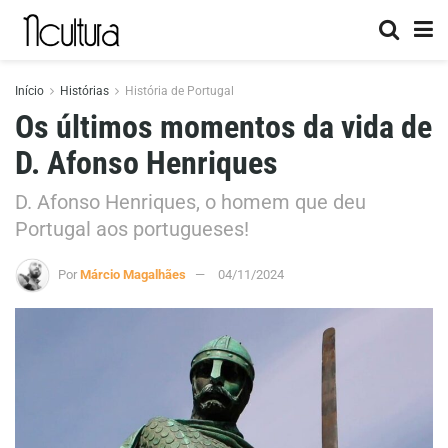
Início
Histórias
História de Portugal
Os últimos momentos da vida de
D. Afonso Henriques
D. Afonso Henriques, o homem que deu
Portugal aos portugueses!
Por
Márcio Magalhães
04/11/2024