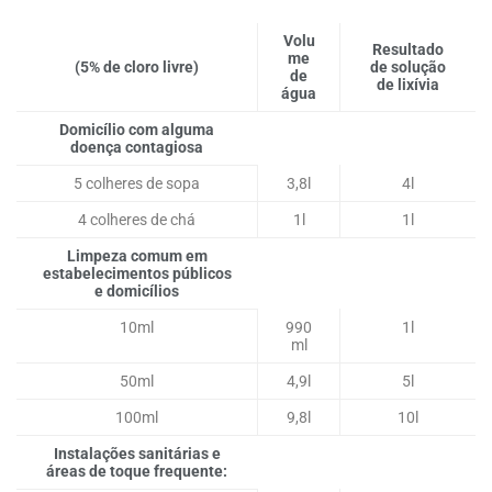
Volu
Resultado
me
(5% de cloro livre)
de solução
de
de lixívia
água
Domicílio com alguma
doença contagiosa
5 colheres de sopa
3,8l
4l
4 colheres de chá
1l
1l
Limpeza comum em
estabelecimentos públicos
e domicílios
10ml
990
1l
ml
50ml
4,9l
5l
100ml
9,8l
10l
Instalações sanitárias e
áreas de toque frequente: