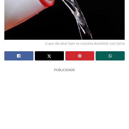
O que não deve fazer se costuma desinfetar com lixívia
PUBLICIDADE