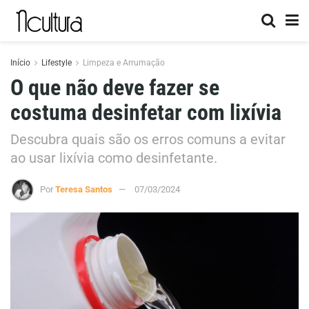
Início
Lifestyle
Limpeza e Arrumação
O que não deve fazer se
costuma desinfetar com lixívia
Descubra quais são os erros comuns a evitar
ao usar lixívia como desinfetante.
Por
Teresa Santos
07/03/2024