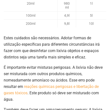
20ml
980
1l
ml
100ml
4,9l
5l
200ml
9,8l
10l
Estes cuidados são necessários. Adotar formas de
utilização específicas para diferentes circunstâncias irá
fazer com que desinfetar com lixívia objetos e espaços
distintos seja uma tarefa mais simples e eficaz.
É importante evitar misturas perigosas. A lixívia não deve
ser misturada com outros produtos químicos,
nomeadamente amoníaco ou ácidos. Esse erro pode
resultar em
reações químicas perigosas e libertação de
gases tóxicos
. Este produto só deve ser misturado com
água.
Também deve fazer um armazenamento seguro: A lixívia