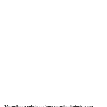
“Mergulhar a cebola na água permite diminuir o seu