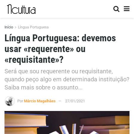
Início
Língua Portuguesa
Língua Portuguesa: devemos
usar «requerente» ou
«requisitante»?
Será que sou requerente ou requisitante,
quando peço algo em determinada instituição?
Saiba mais sobre o assunto...
Por
Márcio Magalhães
27/01/2021