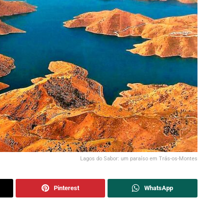
Lagos do Sabor: um paraíso em Trás-os-Montes
Pinterest
WhatsApp