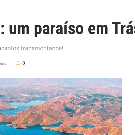
: um paraíso em Tr
ncantos transmontanos!
0
gens