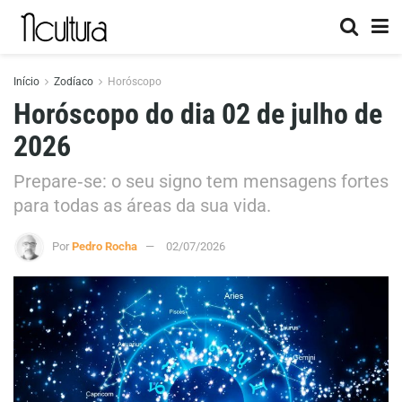
Início
Zodíaco
Horóscopo
Horóscopo do dia 02 de julho de
2026
Prepare‑se: o seu signo tem mensagens fortes
para todas as áreas da sua vida.
Por
Pedro Rocha
02/07/2026