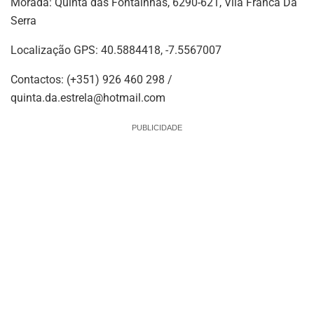
Morada: Quinta das Fontainhas, 6290-621, Vila Franca Da
Serra
Localização GPS: 40.5884418, -7.5567007
Contactos: (+351) 926 460 298 /
quinta.da.estrela@hotmail.com
PUBLICIDADE