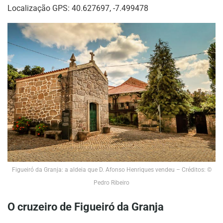
Localização GPS: 40.627697, -7.499478
Figueiró da Granja: a aldeia que D. Afonso Henriques vendeu – Créditos: ©
Pedro Ribeiro
O cruzeiro de Figueiró da Granja