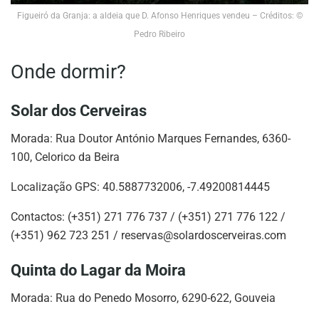
Figueiró da Granja: a aldeia que D. Afonso Henriques vendeu – Créditos: ©
Pedro Ribeiro
Onde dormir?
Solar dos Cerveiras
Morada: Rua Doutor António Marques Fernandes, 6360-
100, Celorico da Beira
Localização GPS: 40.5887732006, -7.49200814445
Contactos: (+351) 271 776 737 / (+351) 271 776 122 /
(+351) 962 723 251 /
reservas@solardoscerveiras.com
Quinta do Lagar da Moira
Morada: Rua do Penedo Mosorro, 6290-622, Gouveia