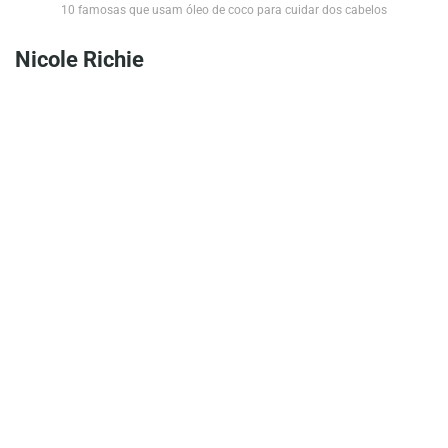
10 famosas que usam óleo de coco para cuidar dos cabelos
Nicole Richie