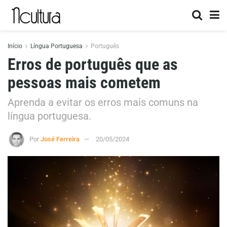
Início
Língua Portuguesa
Português
Erros de português que as
pessoas mais cometem
Aprenda a evitar os erros mais comuns na
língua portuguesa.
Por
José Ferreira
20/05/2024