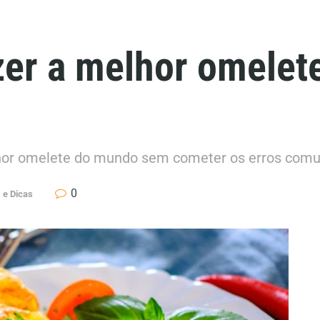
azer a melhor omele
elhor omelete do mundo sem cometer os erros com
0
 e Dicas