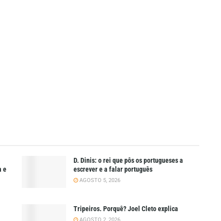
D. Dinis: o rei que pôs os portugueses a
a e
escrever e a falar português
AGOSTO 5, 2026
Tripeiros. Porquê? Joel Cleto explica
AGOSTO 2, 2026