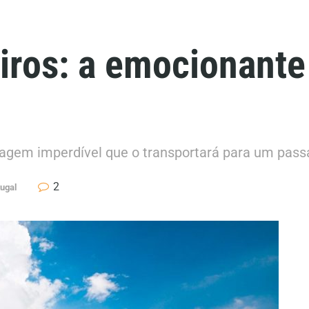
eiros: a emocionante 
iagem imperdível que o transportará para um passa
2
tugal