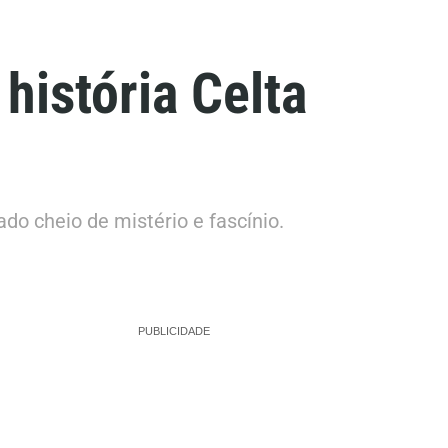
história Celta
do cheio de mistério e fascínio.
PUBLICIDADE