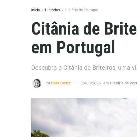
Início
Histórias
História de Portugal
Citânia de Brit
em Portugal
Descubra a Citânia de Briteiros, uma v
Por
Sara Costa
05/05/2025
em
História de Por