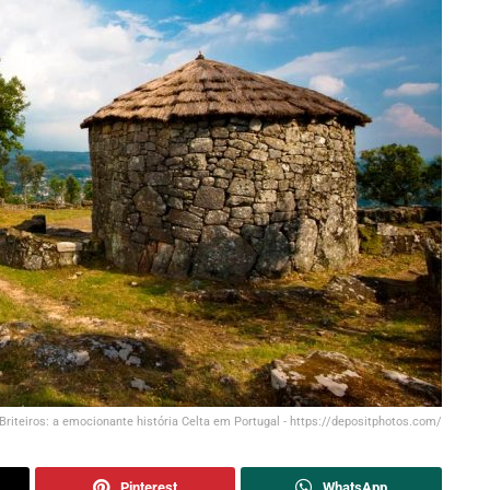
 Briteiros: a emocionante história Celta em Portugal - https://depositphotos.com/
Pinterest
WhatsApp