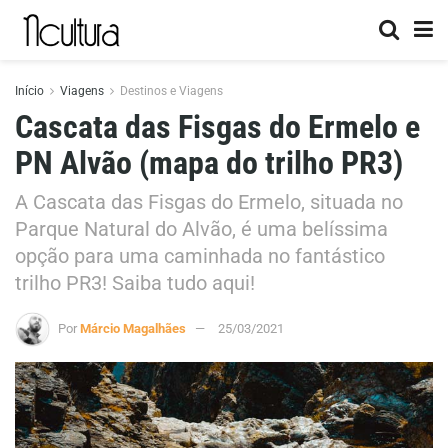
Início
Viagens
Destinos e Viagens
Cascata das Fisgas do Ermelo e
PN Alvão (mapa do trilho PR3)
A Cascata das Fisgas do Ermelo, situada no
Parque Natural do Alvão, é uma belíssima
opção para uma caminhada no fantástico
trilho PR3! Saiba tudo aqui!
Por
Márcio Magalhães
25/03/2021