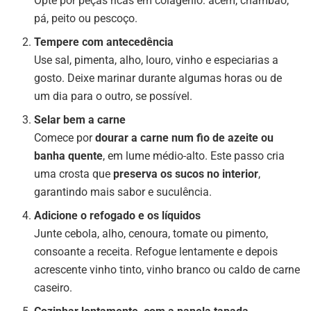
Opte por peças ricas em colagénio: acém, chambão,
pá, peito ou pescoço.
Tempere com antecedência
Use sal, pimenta, alho, louro, vinho e especiarias a
gosto. Deixe marinar durante algumas horas ou de
um dia para o outro, se possível.
Selar bem a carne
Comece por
dourar a carne num fio de azeite ou
banha quente
, em lume médio-alto. Este passo cria
uma crosta que
preserva os sucos no interior
,
garantindo mais sabor e suculência.
Adicione o refogado e os líquidos
Junte cebola, alho, cenoura, tomate ou pimento,
consoante a receita. Refogue lentamente e depois
acrescente vinho tinto, vinho branco ou caldo de carne
caseiro.