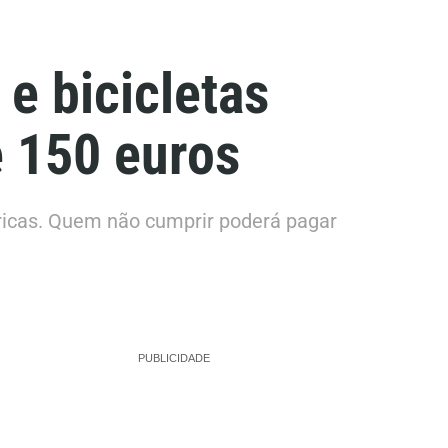
 e bicicletas
é 150 euros
étricas. Quem não cumprir poderá pagar
PUBLICIDADE