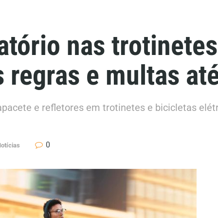
tório nas trotinetes
s regras e multas at
apacete e refletores em trotinetes e bicicletas el
0
otícias