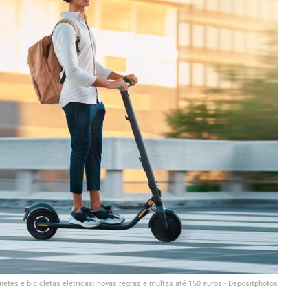
netes e bicicletas elétricas: novas regras e multas até 150 euros - Depositphotos