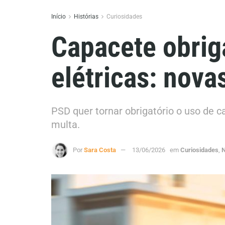
Início
Histórias
Curiosidades
Capacete obriga
elétricas: nova
PSD quer tornar obrigatório o uso de c
multa.
Por
Sara Costa
13/06/2026
em
Curiosidades
,
N