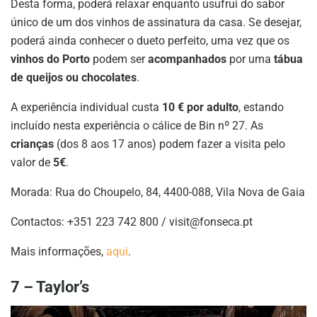
Desta forma, poderá relaxar enquanto usufrui do sabor
único de um dos vinhos de assinatura da casa. Se desejar,
poderá ainda conhecer o dueto perfeito, uma vez que os
vinhos do Porto
podem ser
acompanhados
por uma
tábua
de queijos ou chocolates
.
A experiência individual custa
10 € por adulto
, estando
incluído nesta experiência o cálice de Bin nº 27. As
crianças
(dos 8 aos 17 anos) podem fazer a visita pelo
valor de
5€
.
Morada: Rua do Choupelo, 84, 4400-088, Vila Nova de Gaia
Contactos: +351 223 742 800 /
visit@fonseca.pt
Mais informações,
aqui
.
7 – Taylor’s