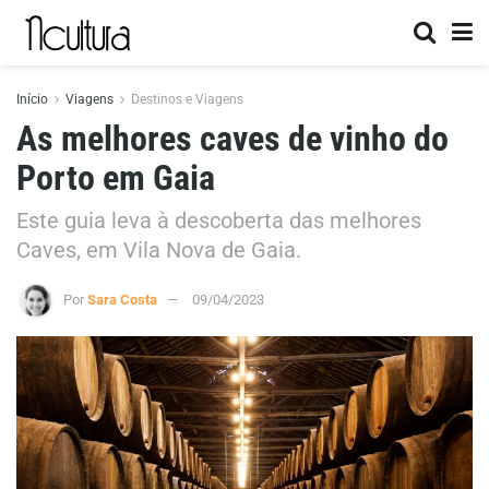
Início
Viagens
Destinos e Viagens
As melhores caves de vinho do
Porto em Gaia
Este guia leva à descoberta das melhores
Caves, em Vila Nova de Gaia.
Por
Sara Costa
09/04/2023