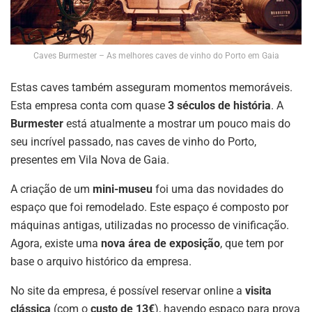
Caves Burmester – As melhores caves de vinho do Porto em Gaia
Estas caves também asseguram momentos memoráveis.
Esta empresa conta com quase
3 séculos de história
. A
Burmester
está atualmente a mostrar um pouco mais do
seu incrível passado, nas caves de vinho do Porto,
presentes em Vila Nova de Gaia.
A criação de um
mini-museu
foi uma das novidades do
espaço que foi remodelado. Este espaço é composto por
máquinas antigas, utilizadas no processo de vinificação.
Agora, existe uma
nova área de exposição
, que tem por
base o arquivo histórico da empresa.
No site da empresa, é possível reservar online a
visita
clássica
(com o
custo de 13€
), havendo espaço para prova