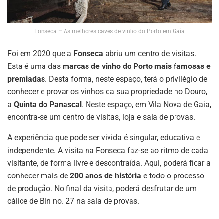
Fonseca
–
As melhores caves de vinho do Porto em Gaia
Foi em 2020 que a
Fonseca
abriu um centro de visitas.
Esta é uma das
marcas de vinho do Porto mais famosas
e
premiadas
. Desta forma, neste espaço, terá o privilégio de
conhecer e provar os vinhos da sua propriedade no Douro,
a
Quinta do Panascal
. Neste espaço, em Vila Nova de Gaia,
encontra-se um centro de visitas, loja e sala de provas.
A experiência que pode ser vivida é singular, educativa e
independente. A visita na Fonseca faz-se ao ritmo de cada
visitante, de forma livre e descontraída. Aqui, poderá ficar a
conhecer mais de
200 anos de história
e todo o processo
de produção. No final da visita, poderá desfrutar de um
cálice de Bin no. 27 na sala de provas.