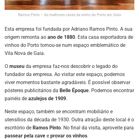
Ramos Pinto – As melhores caves de vinho do Porto em Gaia
Esta empresa foi fundada por Adriano Ramos Pinto. A sua
origem remonta ao
ano de 1880
. Esta casa exportadora de
vinhos do Porto tornou-se num espaço emblemático de
Vila Nova de Gaia.
O
museu
da empresa faz-nos descobrir o legado do
fundador da empresa. Ao visitar este espaço, podemos
viver momentos bastante agradáveis. É possível observar
pósteres publicitários da
Belle Époque
. Podemos encontrar
painéis de
azulejos de 1909
.
Neste espaço, também se encontram mobiliário e
utensílios da década de 1930. Outra atração deste local é o
escritório de
Ramos Pinto
. No final da visita, aproveite para
passear pela cave
e
provar os vinhos
.