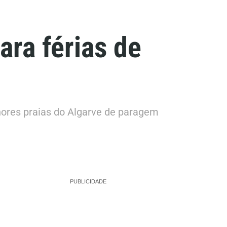
ara férias de
lhores praias do Algarve de paragem
PUBLICIDADE