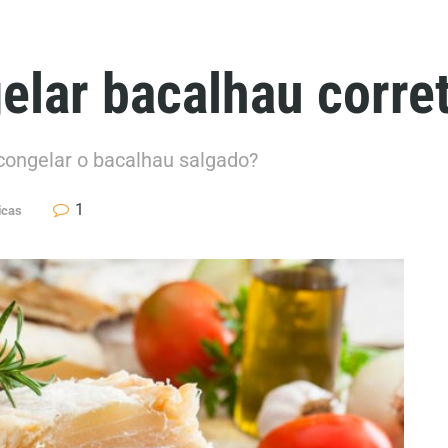
elar bacalhau corr
ongelar o bacalhau salgado?
1
icas