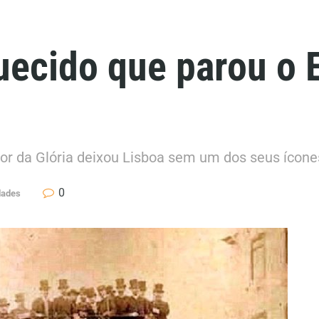
uecido que parou o 
dor da Glória deixou Lisboa sem um dos seus ícon
0
dades