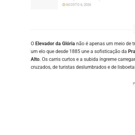
AGOSTO 6, 2026
O
Elevador da Glória
não é apenas um meio de tr
um elo que desde 1885 une a sofisticação da
Pr
Alto
. Os carris curtos e a subida íngreme carreg
cruzados, de turistas deslumbrados e de lisboet
P