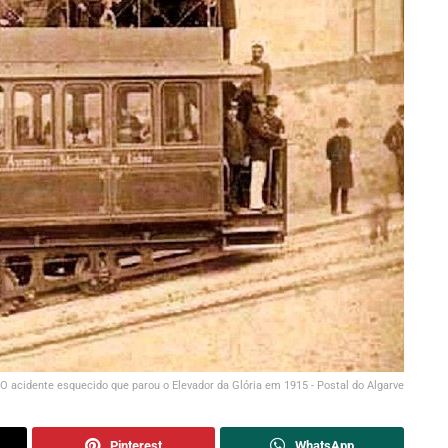
O acidente esquecido que parou o Elevador da Glória em 1915 - Postal do Algarve
Pinterest
WhatsApp