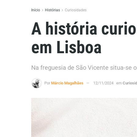
Início
Histórias
Curiosidades
A história cur
em Lisboa
Na freguesia de São Vicente situa-se
Por
Márcio Magalhães
12/11/2024
em
Curiosi