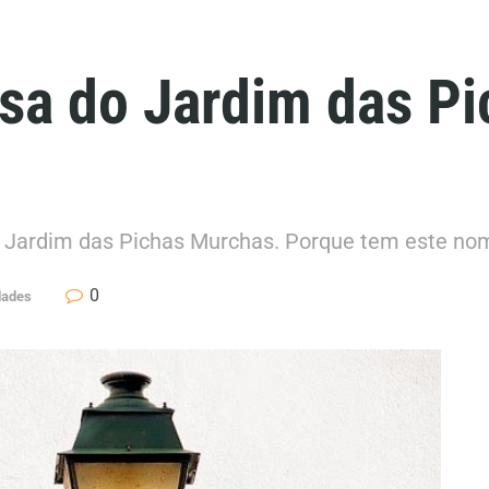
iosa do Jardim das P
 o Jardim das Pichas Murchas. Porque tem este n
0
dades