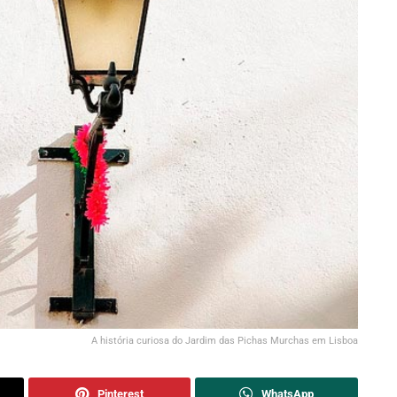
A história curiosa do Jardim das Pichas Murchas em Lisboa
Pinterest
WhatsApp