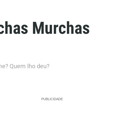
ichas Murchas
ome? Quem lho deu?
PUBLICIDADE