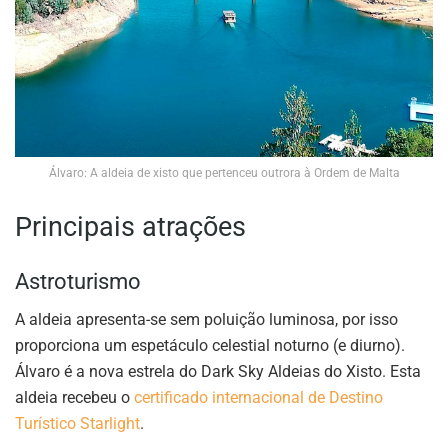
Álvaro: A aldeia de xisto que pertenceu outrora à Ordem de Malta
Principais atrações
Astroturismo
A aldeia apresenta-se sem poluição luminosa, por isso
proporciona um espetáculo celestial noturno (e diurno).
Álvaro é a nova estrela do Dark Sky Aldeias do Xisto. Esta
aldeia recebeu o
certificado internacional de Destino
Turístico Starlight
.